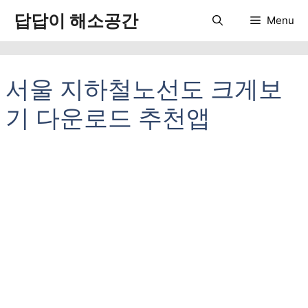
컨
답답이 해소공간
Menu
텐
츠
로
건
서울 지하철노선도 크게보
너
뛰
기 다운로드 추천앱
기