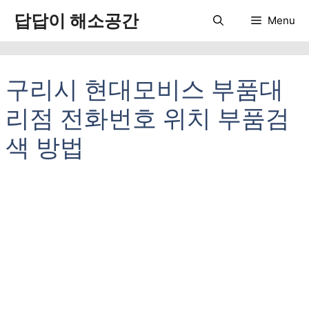
컨
답답이 해소공간
Menu
텐
츠
로
건
구리시 현대모비스 부품대
너
뛰
리점 전화번호 위치 부품검
기
색 방법