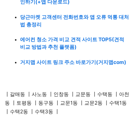
인하기(+앱 다운로드)
당근마켓 고객센터 전화번호와 앱 오류 먹통 대처
법 총정리
에어컨 청소 가격 비교 견적 사이트 TOP5(견적
비교 방법과 추천 플랫폼)
거지맵 사이트 링크 주소 바로가기(거지맵com)
丨갈매동 丨사노동 丨인창동 丨교문동 丨수택동 丨아천
동 丨토평동 丨동구동 丨교문1동 丨교문2동 丨수택1동
丨수택2동 丨수택3동 丨