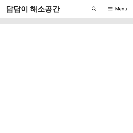
컨
답답이 해소공간
Menu
텐
츠
로
건
너
뛰
기